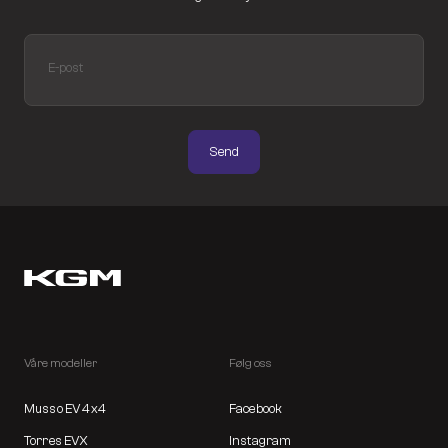
E-post
Send
Våre modeller
Følg oss
Musso EV 4x4
Facebook
Torres EVX
Instagram