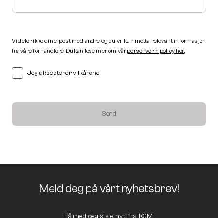
Vi deler ikke din e-post med andre og du vil kun motta relevant informasjon
fra våre forhandlere. Du kan lese mer om vår
personvern-policy her.
.
Jeg aksepterer vilkårene
Send
Meld deg på vårt nyhetsbrev!
Få med deg siste nytt fra KGM.