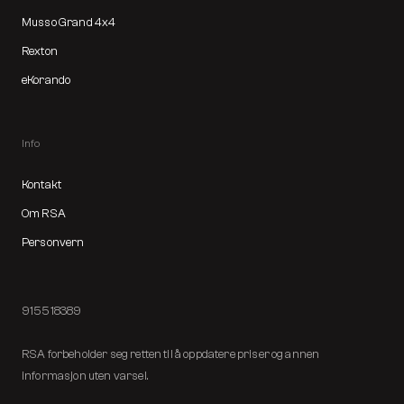
Musso Grand 4x4
Rexton
eKorando
Info
Kontakt
Om RSA
Personvern
915518389
RSA forbeholder seg retten til å oppdatere priser og annen
informasjon uten varsel.